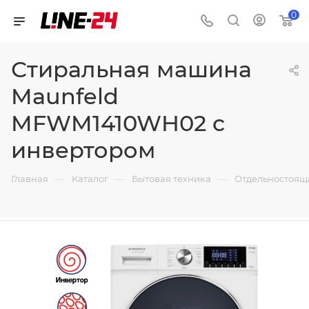
0
Стиральная машина
Maunfeld
MFWM1410WH02 c
инвертором
—
—
—
Главная
Каталог
Бытовая техника
Отдельностоящ