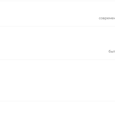
совреме
быт