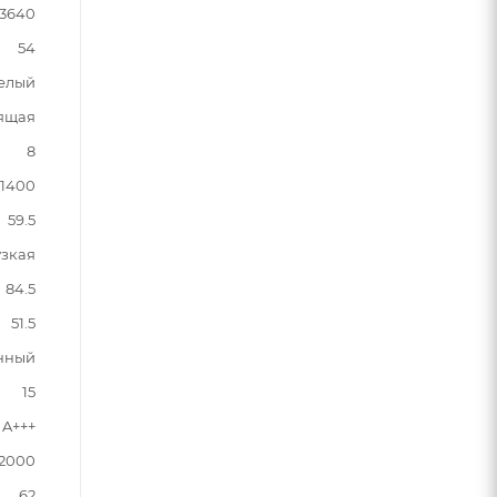
3640
54
елый
оящая
8
1400
59.5
узкая
84.5
51.5
нный
15
A+++
2000
62