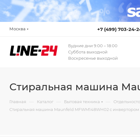
Москва
+7 (499) 703-24-2
Будние дни 9:00 – 18:00
Суббота выходной
Воскресенье выходной
Стиральная машина Ma
—
—
—
Главная
Каталог
Бытовая техника
Отдельност
Стиральная машина Maunfeld MFWM148WH02 c инвертором