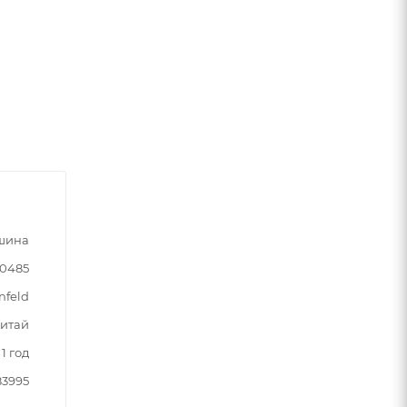
шина
90485
nfeld
итай
1 год
83995