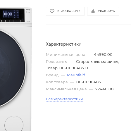
В ИЗБРАННОЕ
СРАВНИТЬ
Характеристики
Минимальная цена
—
44990.00
Реквизиты
—
Стиральные машины,
Товар, 00-01190485, 0
Бренд
—
Maunfeld
Код товара
—
00-01190485
Максимальная цена
—
72440.08
Все характеристики