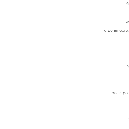
6
б
отдельност
электро