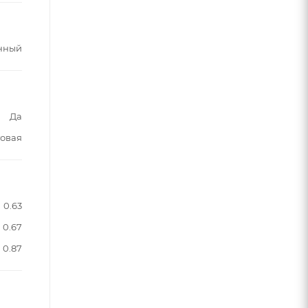
нный
Да
овая
0.63
0.67
0.87