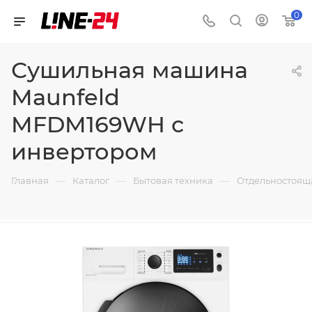
0
Сушильная машина
Maunfeld
MFDM169WH с
инвертором
—
—
—
Главная
Каталог
Бытовая техника
Отдельностоящ