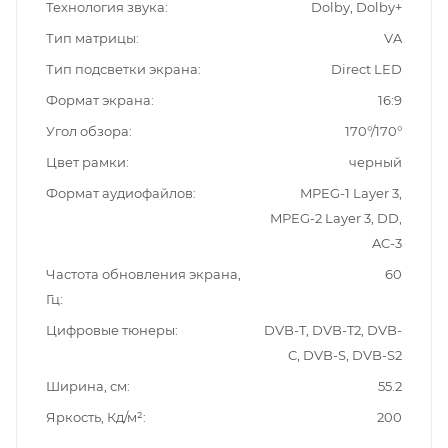
Технология звука
Dolby, Dolby+
Тип матрицы
VA
Тип подсветки экрана
Direct LED
Формат экрана
16:9
Угол обзора
170°/170°
Цвет рамки
черный
Формат аудиофайлов
MPEG-1 Layer 3,
MPEG-2 Layer 3, DD,
AC-3
Частота обновления экрана,
60
Гц
Цифровые тюнеры
DVB-T, DVB-T2, DVB-
C, DVB-S, DVB-S2
Ширина, см
55.2
Яркость, Кд/м²
200