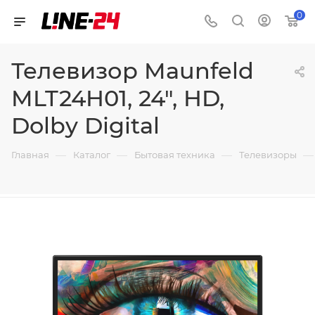
0
Телевизор Maunfeld
MLT24H01, 24", HD,
Dolby Digital
—
—
—
—
Главная
Каталог
Бытовая техника
Телевизоры