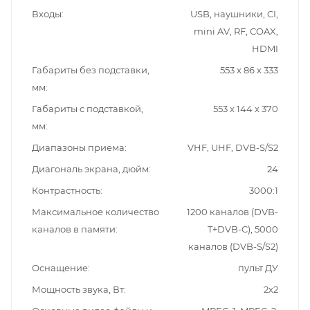
Входы
USB, наушники, CI,
mini AV, RF, COAX,
HDMI
Габариты без подставки,
553 x 86 x 333
мм
Габариты с подставкой,
553 x 144 x 370
мм
Диапазоны приема
VHF, UHF, DVB-S/S2
Диагональ экрана, дюйм
24
Контрастность
3000:1
Максимальное количество
1200 каналов (DVB-
каналов в памяти
T+DVB-C), 5000
каналов (DVB-S/S2)
Оснащение
пульт ДУ
Мощность звука, Вт
2х2