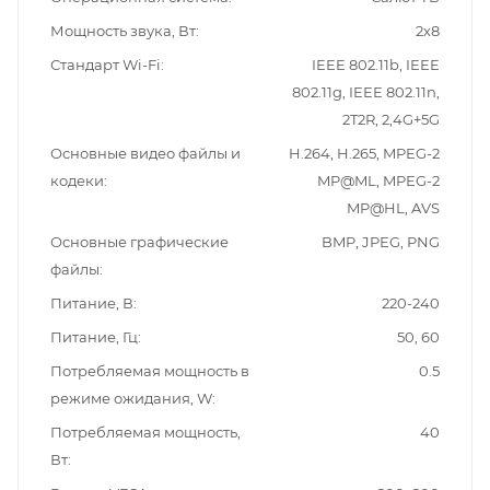
Мощность звука, Вт
2х8
Стандарт Wi-Fi
IEEE 802.11b, IEEE
802.11g, IEEE 802.11n,
2T2R, 2,4G+5G
Основные видео файлы и
H.264, H.265, MPEG-2
кодеки
MP@ML, MPEG-2
MP@HL, AVS
Основные графические
BMP, JPEG, PNG
файлы
Питание, В
220-240
Питание, Гц
50, 60
Потребляемая мощность в
0.5
режиме ожидания, W
Потребляемая мощность,
40
Вт