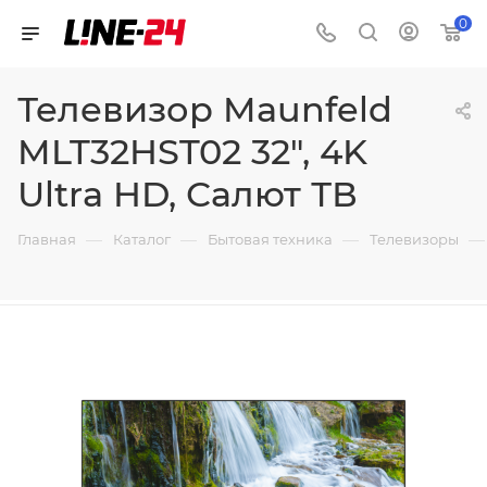
0
Телевизор Maunfeld
MLT32HST02 32", 4K
Ultra HD, Салют ТВ
—
—
—
—
Главная
Каталог
Бытовая техника
Телевизоры