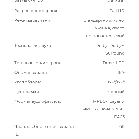
Размер VESA
200х200
Разрешение экрана
Full HD
Режимы звучания
стандартный, кино,
музыка, спорт,
пользовательский
Технология звука
Dolby, Dolby+,
Surround
Тип подсветки экрана
Direct LED
Формат экрана
16:9
Угол обзора
178°/178°
Цвет рамки
черный
Формат аудиофайлов
MPEG-1 Layer 3,
MPEG-2 Layer 3, AAC,
EAC3
Частота обновления экрана,
60
Гц