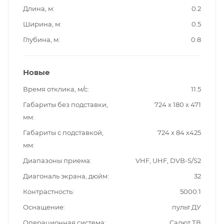
Длина, м
0.2
Ширина, м
0.5
Глубина, м
0.8
Новые
Время отклика, м/с
11.5
Габариты без подставки,
724 х 180 х 471
мм
Габариты с подставкой,
724 х 84 х425
мм
Диапазоны приема
VHF, UHF, DVB-S/S2
Диагональ экрана, дюйм
32
Контрастность
5000:1
Оснащение
пульт ДУ
Операционная система
Салют ТВ