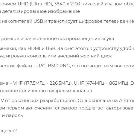
ем UHD (Ultra HD), 3840 x 2160 пикселей и углом обзор
е и детализированное изображение
 накопителей USB и транслирует цифровое телевидение 
, громкое и качественное воспроизведение звука
мами, как HDMI и USB. За счет этого к устройству удоб
ук, игровую консоль или внешний жесткий диск
еские файлы - JPG, BMP,PNG, что позволит вам воспро
– VHF (177.5МГц ~ 226.5МГц), UHF (474МГц ~ 862МГц), D
ь большое количество цифровых каналов
V от российских разработчиков. Она основана на Andro
. При первом включении телевизор предлагает авторизова
 и пароль
ндекс»?