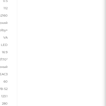
0.5
112
x2160
ьский
olby+
VA
t LED
16:9
°/170°
рный
 EAC3
60
VB-S2
123.1
280