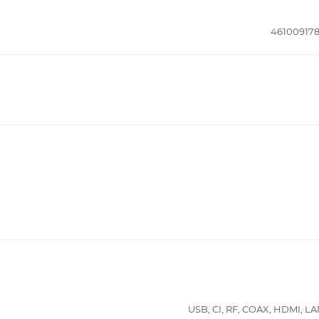
46100917
USB, CI, RF, COAX, HDMI, LA