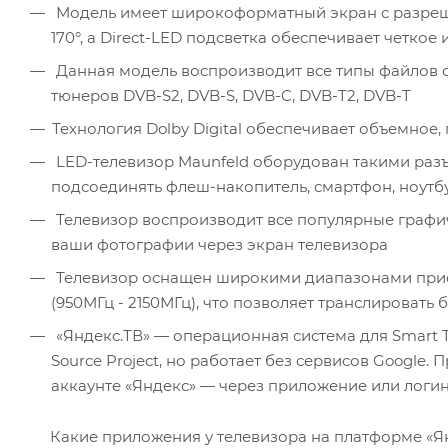
Модель имеет широкоформатный экран с разрешени
170°, а Direct-LED подсветка обеспечивает четко
Данная модель воспроизводит все типы файлов с
тюнеров DVB-S2, DVB-S, DVB-C, DVB-T2, DVB-T
Технология Dolby Digital обеспечивает объемное
LED-телевизор Maunfeld оборудован такими разъе
подсоединять флеш-накопитель, смартфон, ноутб
Телевизор воспроизводит все популярные графич
ваши фотографии через экран телевизора
Телевизор оснащен широкими диапазонами приема 
(950МГц - 2150МГц), что позволяет транслироват
«Яндекс.ТВ» — операционная система для Smart T
Source Project, но работает без сервисов Google
аккаунте «Яндекс» — через приложение или логин
Какие приложения у телевизора на платформе «Я