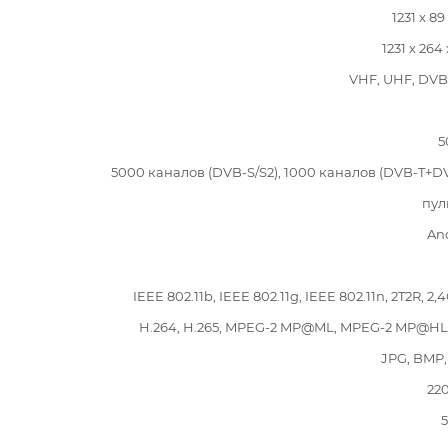
1231 x 89
1231 x 264
VHF, UHF, DVB
5
5000 каналов (DVB-S/S2), 1000 каналов (DVB-T+D
пул
An
IEEE 802.11b, IEEE 802.11g, IEEE 802.11n, 2T2R, 2
H.264, H.265, MPEG-2 MP@ML, MPEG-2 MP@HL
JPG, BMP
22
5