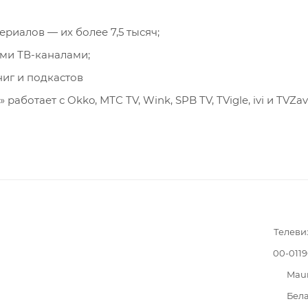
риалов — их более 7,5 тысяч;
ми ТВ-каналами;
ниг и подкастов
ботает с Okko, МТС TV, Wink, SPB TV, TVigle, ivi и TVZav
Телеви
00-011
Mau
Бел