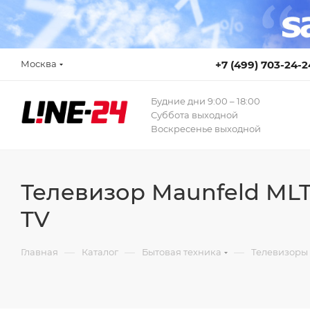
Москва
+7 (499) 703-24-2
Будние дни 9:00 – 18:00
Суббота выходной
Воскресенье выходной
Телевизор Maunfeld MLT55
TV
—
—
—
Главная
Каталог
Бытовая техника
Телевизоры