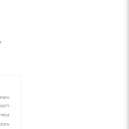
r
зоры
90677
nfeld
арусь