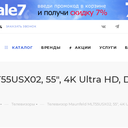
4
ЗАКАЗАТЬ ЗВОНОК
КАТАЛОГ
БРЕНДЫ
АКЦИИ
УСЛУГИ
Б
USX02, 55", 4K Ultra HD, D
—
—
Телевизоры
Телевизор Maunfeld MLT55USX02, 55", 4K Ul