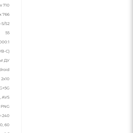
 x 710
 x 766
-S/S2
55
000:1
VB-C)
ьт ДУ
droid
2х10
,4G+5G
, AVS
, PNG
0-240
0, 60