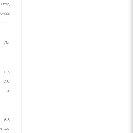
1 год
86422
Да
0.3
0.8
1.3
6.5
N, AV