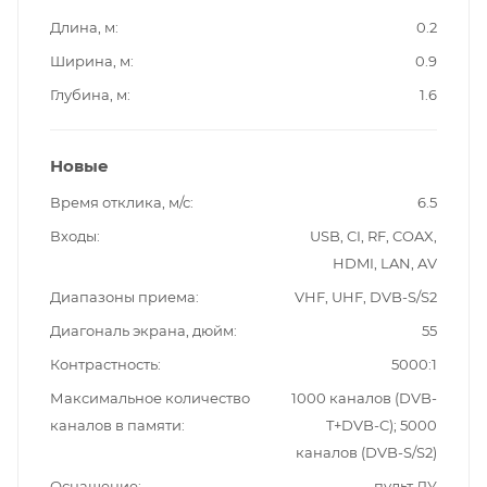
Длина, м
0.2
Ширина, м
0.9
Глубина, м
1.6
Новые
Время отклика, м/с
6.5
Входы
USB, CI, RF, COAX,
HDMI, LAN, AV
Диапазоны приема
VHF, UHF, DVB-S/S2
Диагональ экрана, дюйм
55
Контрастность
5000:1
Максимальное количество
1000 каналов (DVB-
каналов в памяти
T+DVB-C); 5000
каналов (DVB-S/S2)
Оснащение
пульт ДУ