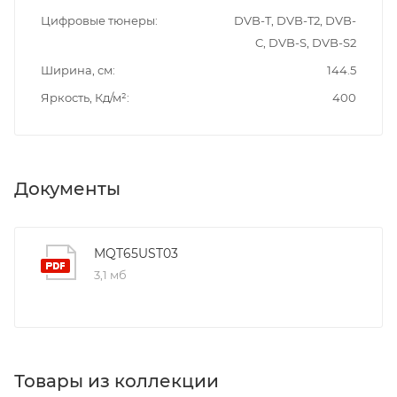
Цифровые тюнеры
DVB-T, DVB-T2, DVB-
C, DVB-S, DVB-S2
Ширина, см
144.5
Яркость, Кд/м²
400
Документы
MQT65UST03
3,1 мб
Товары из коллекции