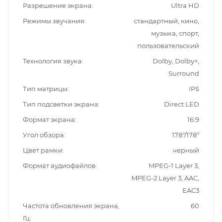
Разрешение экрана
Ultra HD
Режимы звучания
стандартный, кино,
музыка, спорт,
пользовательский
Технология звука
Dolby, Dolby+,
Surround
Тип матрицы
IPS
Тип подсветки экрана
Direct LED
Формат экрана
16:9
Угол обзора
178°/178°
Цвет рамки
черный
Формат аудиофайлов
MPEG-1 Layer 3,
MPEG-2 Layer 3, AAC,
EAC3
Частота обновления экрана,
60
Гц