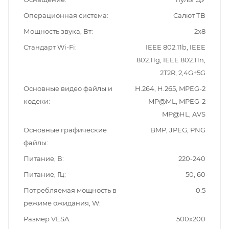
Операционная система
Салют ТВ
Мощность звука, Вт
2х8
Стандарт Wi-Fi
IEEE 802.11b, IEEE
802.11g, IEEE 802.11n,
2T2R, 2,4G+5G
Основные видео файлы и
H.264, H.265, MPEG-2
кодеки
MP@ML, MPEG-2
MP@HL, AVS
Основные графические
BMP, JPEG, PNG
файлы
Питание, В
220-240
Питание, Гц
50, 60
Потребляемая мощность в
0.5
режиме ожидания, W
Размер VESA
500x200