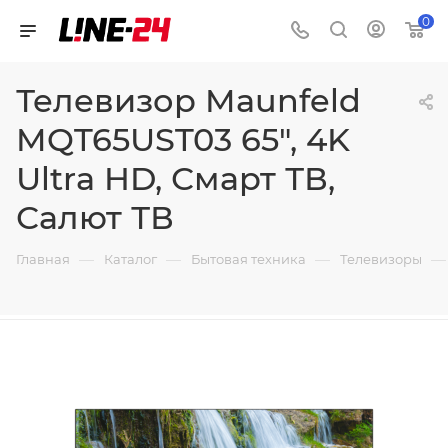
0
Телевизор Maunfeld
MQT65UST03 65", 4K
Ultra HD, Смарт ТВ,
Салют ТВ
—
—
—
—
Главная
Каталог
Бытовая техника
Телевизоры