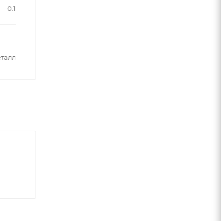
0.1
талл