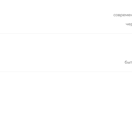
совреме
че
быт