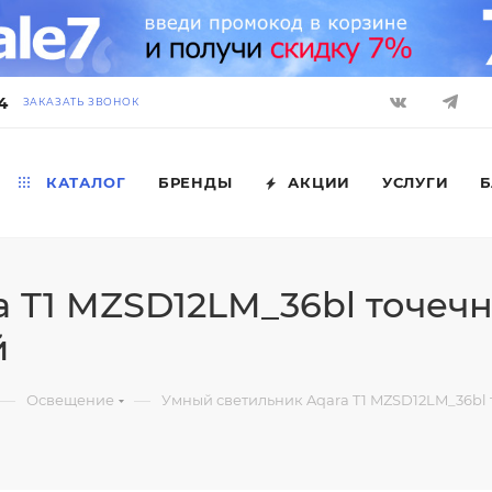
4
ЗАКАЗАТЬ ЗВОНОК
КАТАЛОГ
БРЕНДЫ
АКЦИИ
УСЛУГИ
Б
 T1 MZSD12LM_36bl точечн
й
—
—
Освещение
Умный светильник Aqara T1 MZSD12LM_36bl т