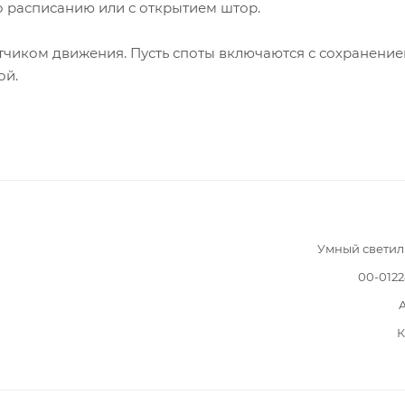
о расписанию или с открытием штор.
тчиком движения. Пусть споты включаются с сохранени
ой.
Умный светил
00-012
К