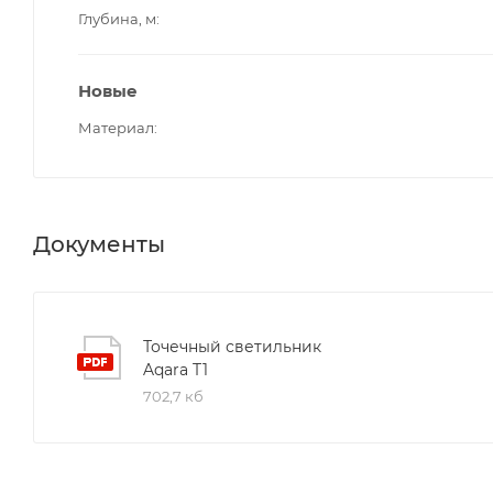
Глубина, м
Новые
Материал
Документы
Точечный светильник
Aqara T1
702,7 кб