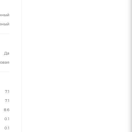
нный
рный
Да
овая
7.1
7.1
8.6
0.1
0.1