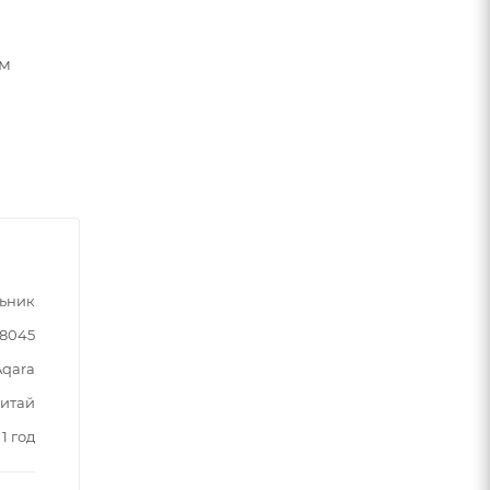
ем
ьник
28045
Aqara
итай
1 год