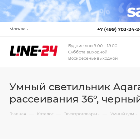
Москва
+7 (499) 703-24-2
Будние дни 9:00 – 18:00
Суббота выходной
Воскресенье выходной
Умный светильник Aqara
рассеивания 36°, черны
—
—
—
Главная
Каталог
Электротовары
Умный дом