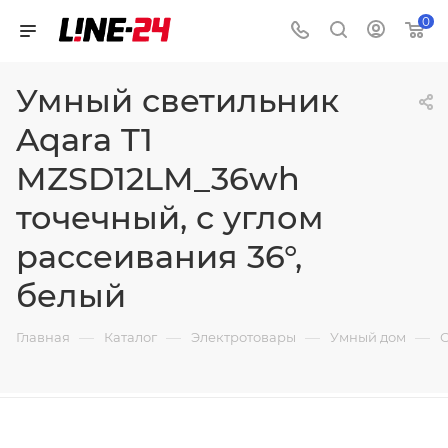
0
Умный светильник
Aqara T1
MZSD12LM_36wh
точечный, с углом
рассеивания 36°,
белый
—
—
—
—
Главная
Каталог
Электротовары
Умный дом