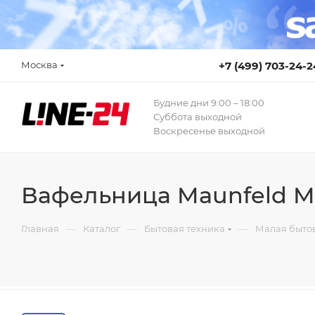
Москва
+7 (499) 703-24-2
Будние дни 9:00 – 18:00
Суббота выходной
Воскресенье выходной
Вафельница Maunfeld M
—
—
—
Главная
Каталог
Бытовая техника
Малая бытов