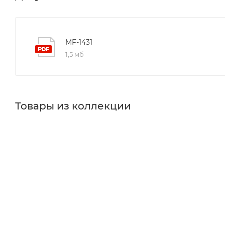
MF-1431
1,5 мб
Товары из коллекции
Краны
Накладные раковины
Смесители для кухни
Минимальная цена
42670.00
В наличии
Да
Реквизиты
Смесители общее, Товар, 00-011711030