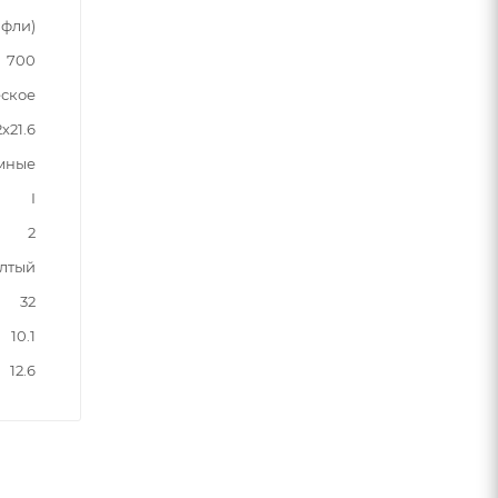
афли)
700
ское
2х21.6
мные
I
2
лтый
32
10.1
12.6