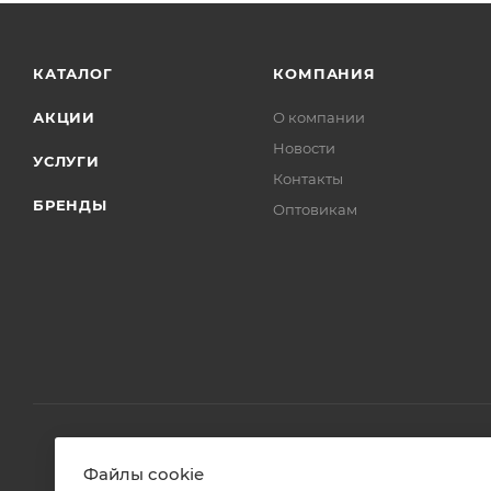
Бренд
Hansgrohe
Код товара
00-01171103
Максимальная цена
45230.20
Страна
Германия
Гарантия
5 лет
Озон_Вес с упаковкой, г
1200
Товары комплекта
[]
Тип товара
Кран
Файлы cookie
Стиль