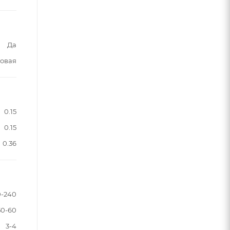
Да
овая
0.15
0.15
0.36
0-240
50-60
3-4