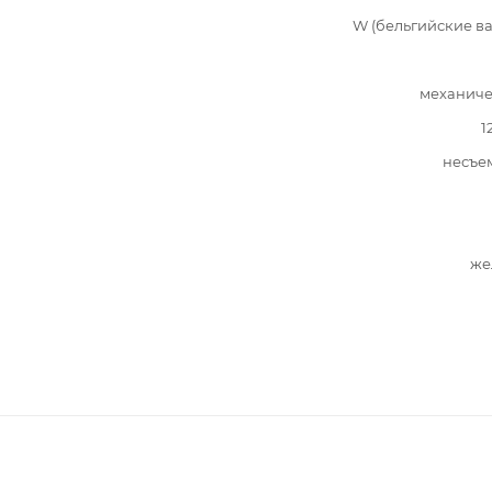
W (бельгийские в
механиче
1
несъе
же