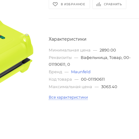
В ИЗБРАННОЕ
СРАВНИТЬ
Характеристики
Минимальная цена
—
2890.00
Реквизиты
—
Вафельница, Товар, 00-
01190611, 0
Бренд
—
Maunfeld
Код товара
—
00-01190611
Максимальная цена
—
3063.40
Все характеристики