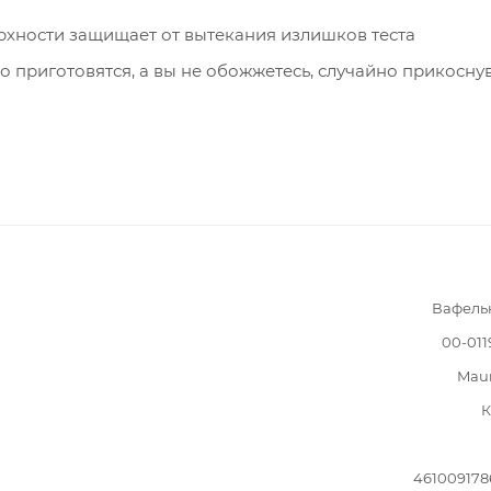
хности защищает от вытекания излишков теста
 приготовятся, а вы не обожжетесь, случайно прикосну
Вафель
00-011
Mau
К
46100917