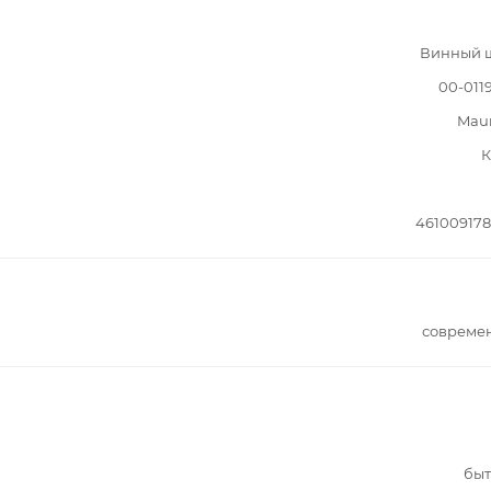
Винный 
00-011
Mau
К
46100917
совреме
быт