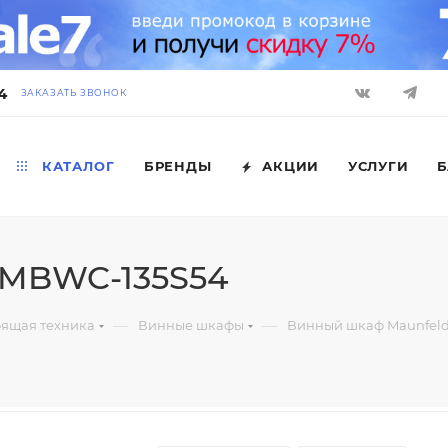
4
ЗАКАЗАТЬ ЗВОНОК
КАТАЛОГ
БРЕНДЫ
АКЦИИ
УСЛУГИ
Б
 MBWC-135S54
—
—
оящая техника
Винные шкафы
Винный шкаф Maunfel