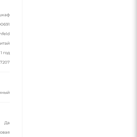
шкаф
90691
nfeld
итай
1 год
87207
нный
Да
овая