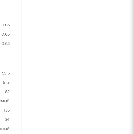
0.85
0.65
0.65
59.5
61.3
82
аемый
135
54
нный