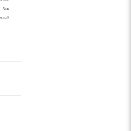
бук
рный