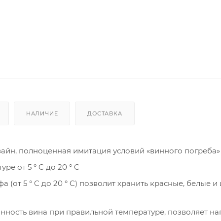
НАЛИЧИЕ
ДОСТАВКА
айн, полноценная имитация условий «винного погреба»
е от 5 ° C до 20 ° C
от 5 ° C до 20 ° C) позволит хранить красные, белые и
ность вина при правильной температуре, позволяет на