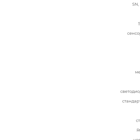
SN,
сенсо
ме
светоди
стандар
с
R
че