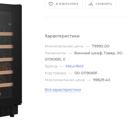
В ИЗБРАННОЕ
СРАВНИТЬ
Характеристики
Минимальная цена
—
79990.00
Реквизиты
—
Винный шкаф, Товар, 00-
01190691, 0
Бренд
—
Maunfeld
Код товара
—
00-01190691
Максимальная цена
—
99629.40
Все характеристики