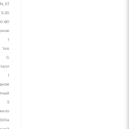
 N, ST
5-20
50-80
рное
1
144
G
талл
1
одное
тный
5
текло
600a
рный