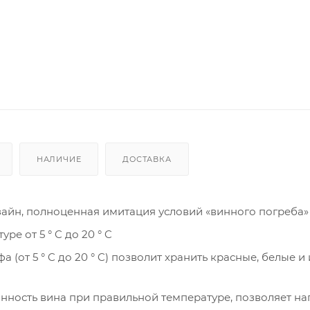
НАЛИЧИЕ
ДОСТАВКА
айн, полноценная имитация условий «винного погреба»
е от 5 ° C до 20 ° C
от 5 ° C до 20 ° C) позволит хранить красные, белые и
ность вина при правильной температуре, позволяет на