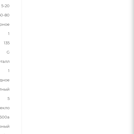
5-20
50-80
рное
1
135
G
талл
1
одное
тный
5
текло
600a
рный