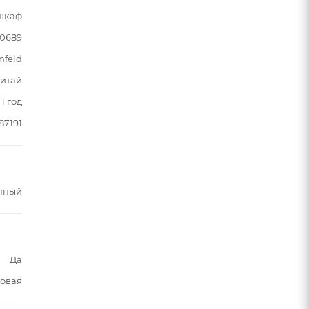
шкаф
90689
nfeld
итай
1 год
87191
нный
Да
овая