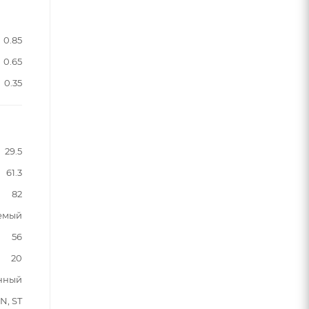
0.85
0.65
0.35
29.5
61.3
82
аемый
56
20
нный
 N, ST