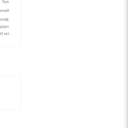
бук
рный
шкаф,
ордо»
50 мл