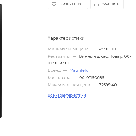
В ИЗБРАННОЕ
СРАВНИТЬ
Характеристики
Минимальная цена
—
57990.00
Реквизиты
—
Винный шкаф, Товар, 00-
01190689, 0
Бренд
—
Maunfeld
Код товара
—
00-01190689
Максимальная цена
—
72599.40
Все характеристики