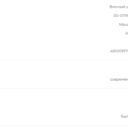
Винный 
00-011
Mau
К
46100917
совреме
быт