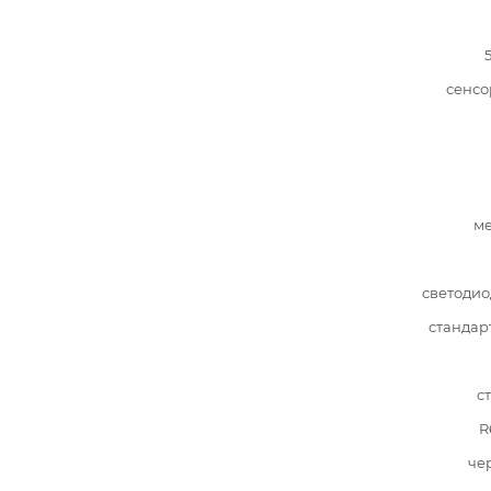
сенсо
ме
светоди
стандар
с
R
че