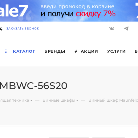
4
ЗАКАЗАТЬ ЗВОНОК
КАТАЛОГ
БРЕНДЫ
АКЦИИ
УСЛУГИ
Б
 MBWC-56S20
—
—
оящая техника
Винные шкафы
Винный шкаф Maunfel