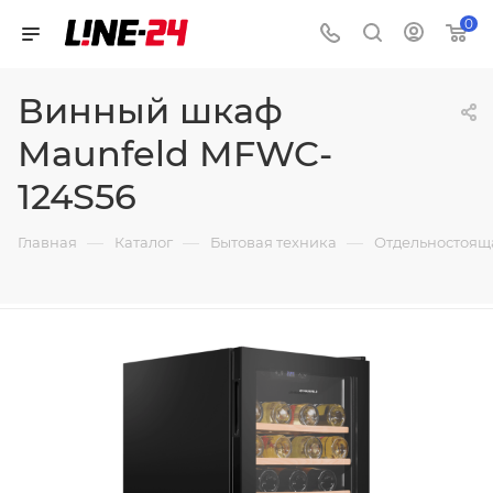
0
Винный шкаф
Maunfeld MFWC-
124S56
—
—
—
Главная
Каталог
Бытовая техника
Отдельностоящ