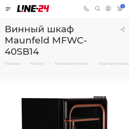
0
Винный шкаф
Maunfeld MFWC-
40SB14
—
—
—
Главная
Каталог
Бытовая техника
Отдельностоящ