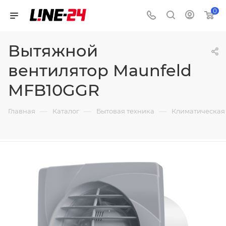
0
Вытяжной
вентилятор Maunfeld
MFB10GGR
—
—
—
Главная
Каталог
Бытовая техника
Климатическая