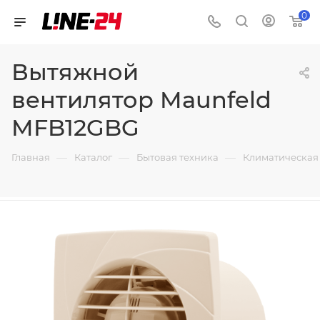
0
Вытяжной
вентилятор Maunfeld
MFB12GBG
—
—
—
Главная
Каталог
Бытовая техника
Климатическая