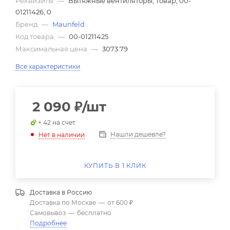
Реквизиты
—
Вытяжные вентиляторы, Товар, 00-
01211426, 0
Бренд
—
Maunfeld
Код товара
—
00-01211425
Максимальная цена
—
3073.79
Все характеристики
2 090
₽
/шт
+ 42 на счет
Нашли дешевле?
Нет в наличии
КУПИТЬ В 1 КЛИК
Доставка в
Россию
Доставка по Москве
—
от 600 ₽
Самовывоз
—
бесплатно
Подробнее