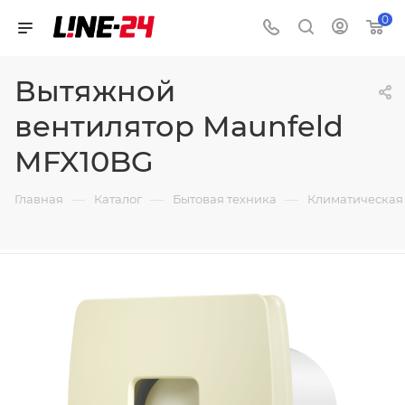
0
Вытяжной
вентилятор Maunfeld
MFX10BG
—
—
—
Главная
Каталог
Бытовая техника
Климатическая