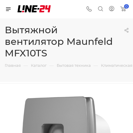
0
Вытяжной
вентилятор Maunfeld
MFX10TS
—
—
—
Главная
Каталог
Бытовая техника
Климатическая