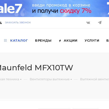
4
ЗАКАЗАТЬ ЗВОНОК
КАТАЛОГ
БРЕНДЫ
АКЦИИ
УСЛУГИ
Б
Maunfeld MFX10TW
—
—
кая техника
Вентиляторы вытяжные
Вытяжной венти