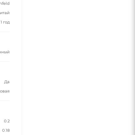
nfeld
итай
1 год
нный
Да
овая
0.2
0.18