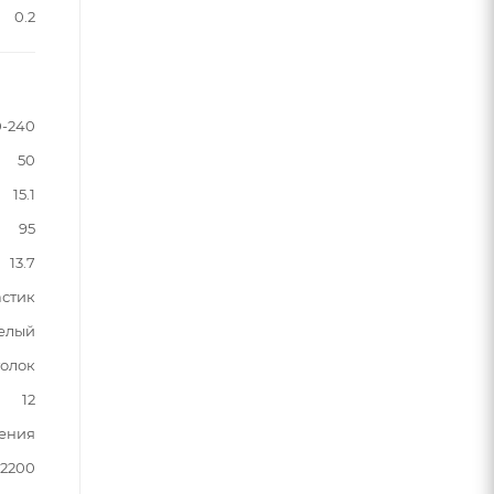
0.2
0-240
50
15.1
95
13.7
астик
елый
толок
12
ения
2200