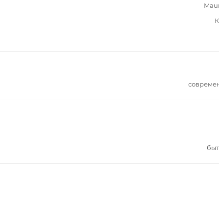
Mau
К
совреме
быт