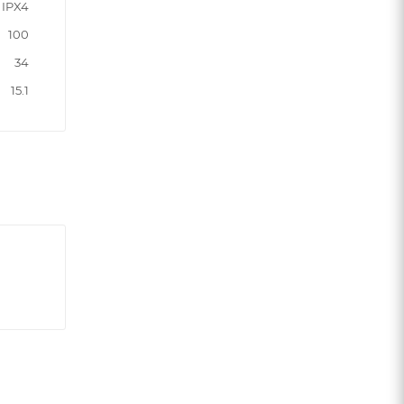
IPX4
100
34
15.1