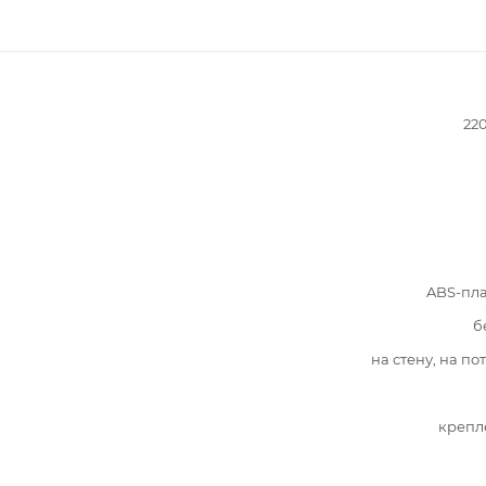
22
ABS-пл
б
на стену, на по
крепл