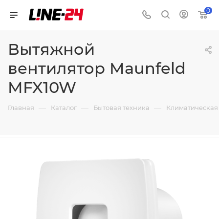
0
Вытяжной
вентилятор Maunfeld
MFX10W
—
—
—
Главная
Каталог
Бытовая техника
Климатическая