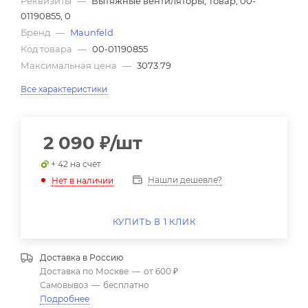
Реквизиты
—
Вытяжные вентиляторы, Товар, 00-
01190855, 0
Бренд
—
Maunfeld
Код товара
—
00-01190855
Максимальная цена
—
3073.79
Все характеристики
2 090
₽
/шт
+ 42 на счет
Нашли дешевле?
Нет в наличии
КУПИТЬ В 1 КЛИК
Доставка в
Россию
Доставка по Москве
—
от 600 ₽
Самовывоз
—
бесплатно
Подробнее