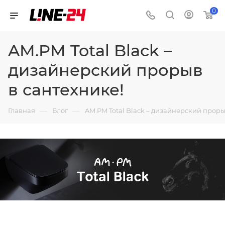
0
AM.PM Total Black –
дизайнерский прорыв
в сантехнике!
—
—
Главная
Блог
AM.PM Total Black – дизайнерский проры