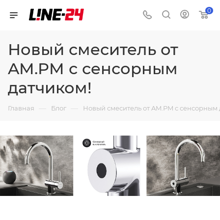
0
Новый смеситель от
AM.PM с сенсорным
датчиком!
—
—
Главная
Блог
Новый смеситель от AM.PM с сенсорным 