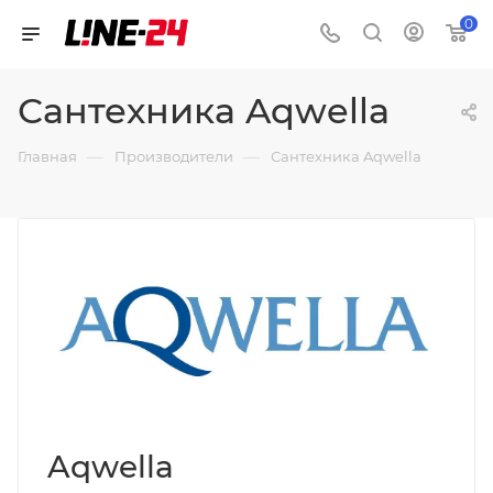
0
Сантехника Aqwella
—
—
Главная
Производители
Сантехника Aqwella
Aqwella