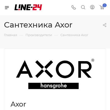
0
Сантехника Axor
—
—
Главная
Производители
Сантехника Axor
Axor