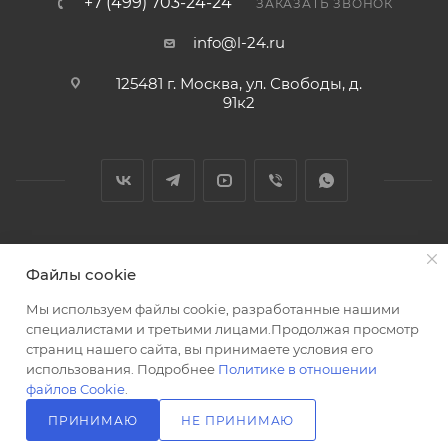
+7 (499) 703-24-24
ЗАКАЗАТЬ ЗВОНОК
info@l-24.ru
125481 г. Москва, ул. Свободы, д.
91к2
2026 © Интернет магазин сантехники в Москве l-24.ru
Файлы cookie
Мы используем файлы cookie, разработанные нашими
специалистами и третьими лицами.Продолжая просмотр
страниц нашего сайта, вы принимаете условия его
использования. Подробнее
Политике в отношении
Разработка сайта
файлов Cookie
.
ПРИНИМАЮ
НЕ ПРИНИМАЮ