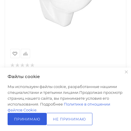
Унитаз подвесной Creo Ceramique Project PR1100N с
Файлы cookie
микролифтом
Нет в наличии
Мы используем файлы cookie, разработанные нашими
4 740
₽
специалистами и третьими лицами.Продолжая просмотр
+ 95 на счет
страниц нашего сайта, вы принимаете условия его
использования. Подробнее
Политике в отношении
файлов Cookie
.
В КОРЗИНУ
ПРИНИМАЮ
НЕ ПРИНИМАЮ