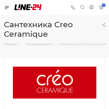
0
Сантехника Creo
Ceramique
—
—
Главная
Производители
Сантехника Creo Ceramique