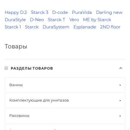
Happy D.2
Starck 3
D-code
PuraVida
Darling new
DuraStyle
D-Neo
Starck T
Vero
ME by Starck
Starck 1
Starck
DuraSystem
Esplanade
2ND floor
Товары
РАЗДЕЛЫ ТОВАРОВ
Ванны
Комплектующие для унитазов
Раковины