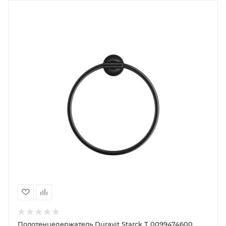
Полотенцедержатель Duravit Starck T 0099474600