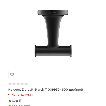
Крючок Duravit Starck T 0099304600 двойной
Нет в наличии
5 370
₽
+ 107 на счет