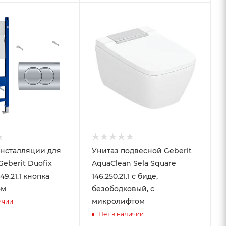
нсталляции для
Унитаз подвесной Geberit
Geberit Duofix
AquaClean Sela Square
49.21.1 кнопка
146.250.21.1 с биде,
ом
безободковый, с
микролифтом
ичии
Нет в наличии