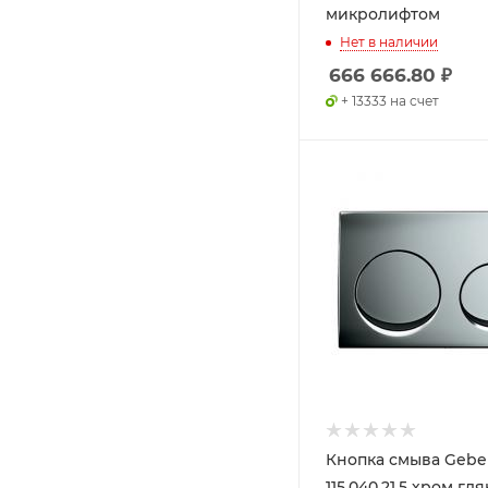
микролифтом
Нет в наличии
666 666.80
₽
+ 13333 на счет
Кнопка смыва Geber
115.040.21.5 хром г