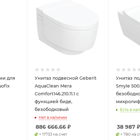
ии для
Унитаз подвесной Geberit
Унитаз по
ofix
AquaClean Mera
Smyle 500.
Comfort146.210.11.1 с
безободко
функцией биде,
микролиф
безободковый
Есть в нал
Нет в наличии
886 666.66
₽
38 987
₽
+ 17733 на счет
+ 780 на с