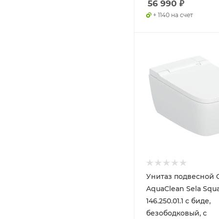
56 990
₽
+ 1140 на счет
Унитаз подвесной G
AquaClean Sela Squ
146.250.01.1 с биде,
безободковый, с