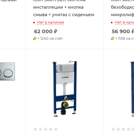
инсталляции + кнопка
безободко
смыва + унитаз с сиденьем
микролиф
Нет в наличии
Нет в нал
62 000
₽
56 900
+ 1240 на счет
+ 1138 на 