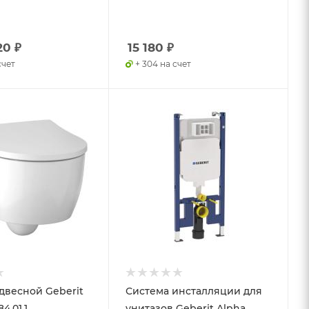
20
₽
15 180
₽
счет
+ 304 на счет
двесной Geberit
Система инсталляции для
4.01.1
унитазов Geberit Alpha