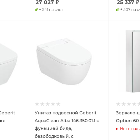
27 027
₽
25 337
₽
+ 541 на счет
+ 507 на с
eberit
Унитаз подвесной Geberit
Зеркало-ш
are
AquaClean Alba 146.350.01.1 с
Option 60
функцией биде,
Нет в нал
безободковый, с