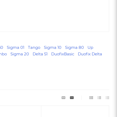
30
Sigma 01
Tango
Sigma 10
Sigma 80
Up
mbo
Sigma 20
Delta 51
DuofixBasic
Duofix Delta