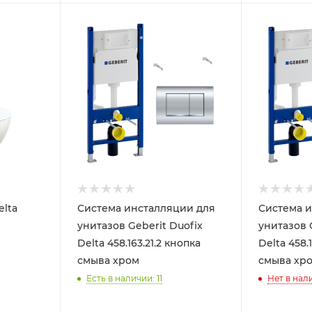
elta
Система инсталляции для
Система и
унитазов Geberit Duofix
унитазов 
Delta 458.163.21.2 кнопка
Delta 458.1
смыва хром
смыва хр
Есть в наличии: 11
Нет в нал