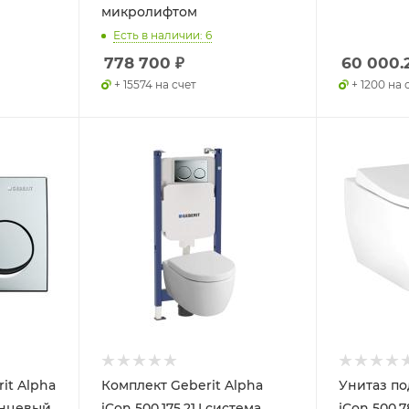
микролифтом
Есть в наличии: 6
778 700
₽
60 000.
+ 15574 на счет
+ 1200 на 
it Alpha
Комплект Geberit Alpha
Унитаз по
лянцевый
iCon 500.175.21.I система
iCon 500.78