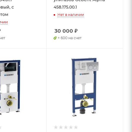
вый, с
458.175.00.1
том
Нет в наличии
ичии
₽
30 000
₽
счет
+ 600 на счет