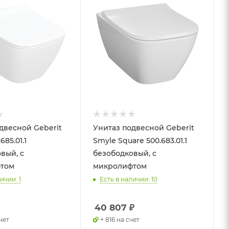
двесной Geberit
Унитаз подвесной Geberit
685.01.1
Smyle Square 500.683.01.1
вый, с
безободковый, с
том
микролифтом
ичии: 1
Есть в наличии: 10
40 807
₽
чет
+ 816 на счет