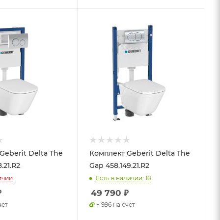
Geberit Delta The
Комплект Geberit Delta The
.21.R2
Gap 458.149.21.R2
ичии
Есть в наличии: 10
₽
49 790
₽
чет
+ 996 на счет