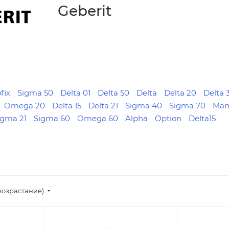
Geberit
fix
Sigma 50
Delta 01
Delta 50
Delta
Delta 20
Delta 
Omega 20
Delta 15
Delta 21
Sigma 40
Sigma 70
Ma
igma 21
Sigma 60
Omega 60
Alpha
Option
Delta15
возрастание)