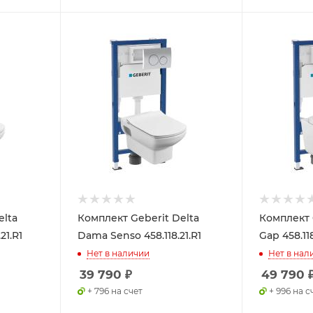
elta
Комплект Geberit Delta
Комплект 
21.R1
Dama Senso 458.118.21.R1
Gap 458.118
Нет в наличии
Нет в нал
39 790
₽
49 790
+ 796 на счет
+ 996 на с