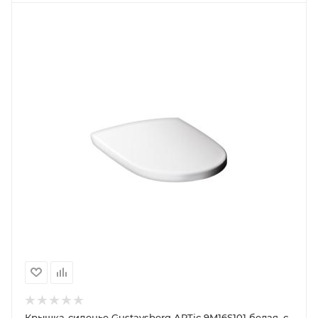
Крышка-сиденье Gustavsberg ARTic 9M16S101 белая, с