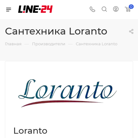
0
Сантехника Loranto
—
—
Главная
Производители
Сантехника Loranto
Loranto