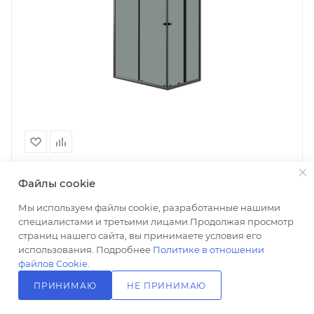
Файлы cookie
Душевой уголок Niagara Eco NG-1118-14QT, профиль
матовый черный, стекло тонированное
Мы используем файлы cookie, разработанные нашими
Нет в наличии
специалистами и третьими лицами.Продолжая просмотр
страниц нашего сайта, вы принимаете условия его
использования. Подробнее
Политике в отношении
файлов Cookie
.
ПРИНИМАЮ
НЕ ПРИНИМАЮ