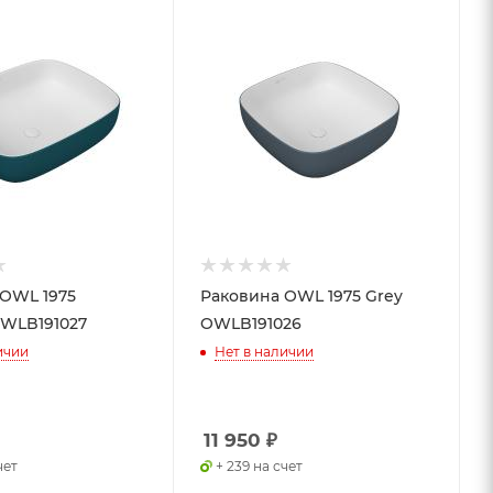
OWL 1975
Раковина OWL 1975 Grey
OWLB191027
OWLB191026
ичии
Нет в наличии
11 950
₽
чет
+ 239 на счет