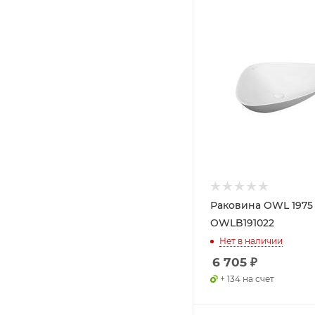
Раковина OWL 1975
OWLB191022
Нет в наличии
6 705
₽
+ 134 на счет