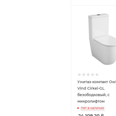
Унитаз-компакт Owl
Vind Cirkel-GL
безободковый, с
микролифтом
Нет в наличии
24 109.20
₽