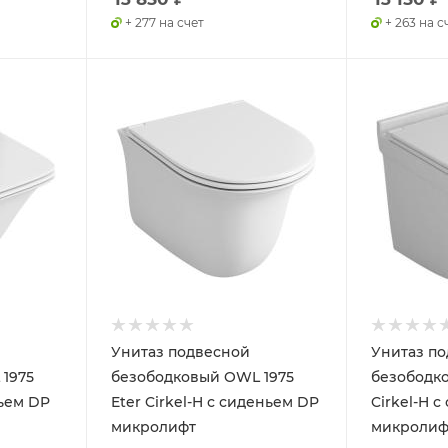
+ 277 на счет
+ 263 на с
Унитаз подвесной
Унитаз п
1975
безободковый OWL 1975
безободко
ньем DP
Eter Cirkel-H с сиденьем DP
Cirkel-H 
микролифт
микролиф