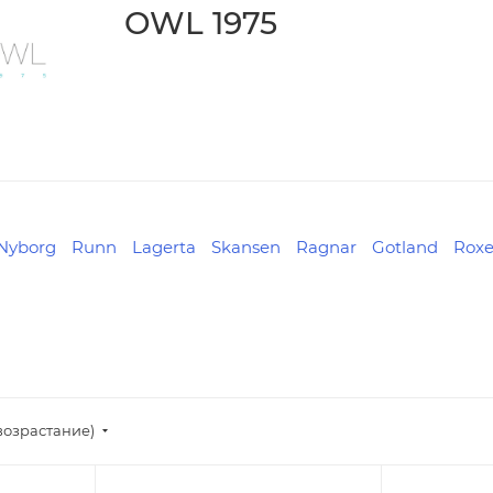
OWL 1975
Nyborg
Runn
Lagerta
Skansen
Ragnar
Gotland
Rox
возрастание)