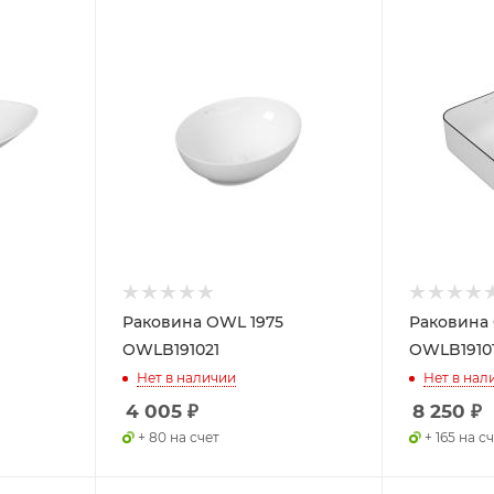
Раковина OWL 1975
Раковина 
OWLB191021
OWLB1910
Нет в наличии
Нет в нал
4 005
₽
8 250
₽
+ 80 на счет
+ 165 на с