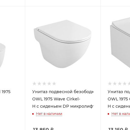
 1975
Унитаз подвесной безободковый
Унитаз п
OWL 1975 Wave Cirkel-
OWL 1975 
H с сиденьем DP микролифт
H с сиде
Нет в наличии
Нет в нал
13 850
₽
13 150
₽