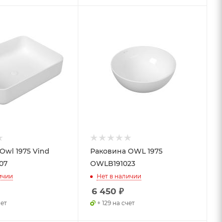
Owl 1975 Vind
Раковина OWL 1975
07
OWLB191023
ичии
Нет в наличии
6 450
₽
чет
+ 129 на счет