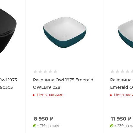
wl 1975
Раковина Owl 1975 Emerald
Раковина 
190305
OWLB191028
Emerald 
Нет в наличии
Нет в нал
8 950
₽
11 950
₽
+ 179 на счет
+ 239 на с