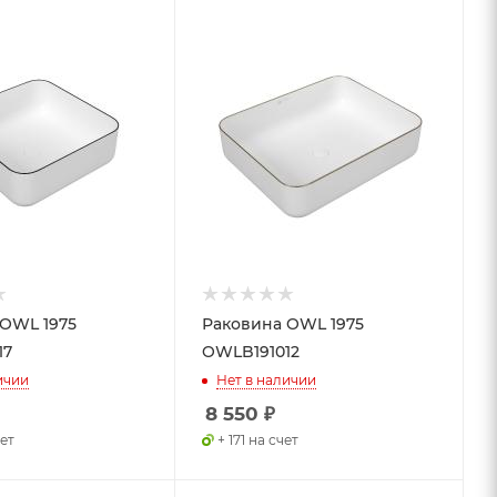
OWL 1975
Раковина OWL 1975
17
OWLB191012
ичии
Нет в наличии
8 550
₽
чет
+ 171 на счет