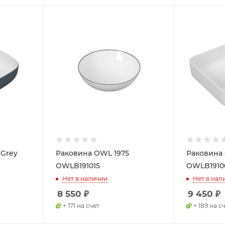
 Grey
Раковина OWL 1975
Раковина 
OWLB191015
OWLB1910
Нет в наличии
Нет в нал
8 550
₽
9 450
₽
+ 171 на счет
+ 189 на с