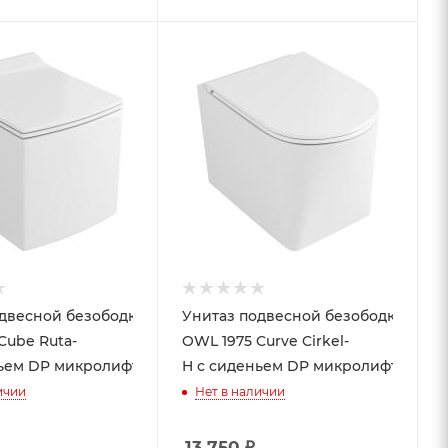
одвесной безободковый
Унитаз подвесной безободковый
Cube Ruta-
OWL 1975 Curve Cirkel-
ньем DP микролифт
H с сиденьем DP микролифт
ичии
Нет в наличии
13 750
₽