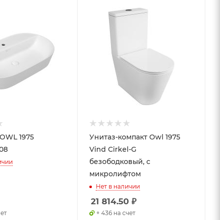
OWL 1975
Унитаз-компакт Owl 1975
08
Vind Cirkel-G
безободковый, с
ичии
микролифтом
Нет в наличии
21 814.50
₽
чет
+ 436 на счет