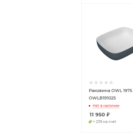
Раковина OWL 1975
OWLB191025
Нет в наличии
11 950
₽
+ 239 на счет