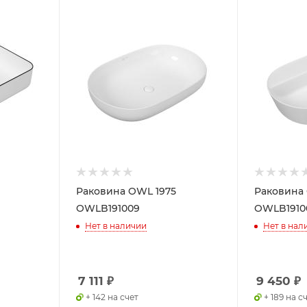
Раковина OWL 1975
Раковина 
OWLB191009
OWLB1910
Нет в наличии
Нет в нал
7 111
₽
9 450
₽
+ 142 на счет
+ 189 на с