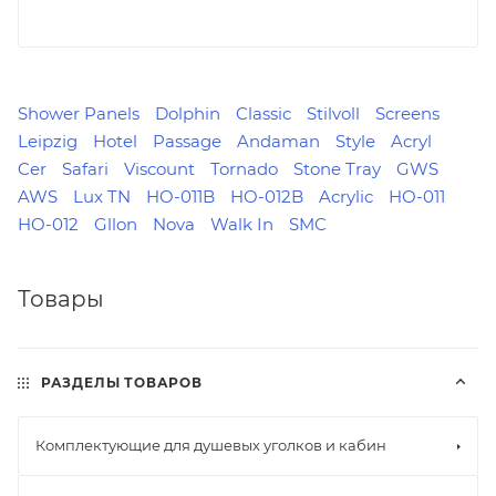
Shower Panels
Dolphin
Classic
Stilvoll
Screens
Leipzig
Hotel
Passage
Andaman
Style
Acryl
Cer
Safari
Viscount
Tornado
Stone Tray
GWS
AWS
Lux TN
HO-011B
HO-012B
Acrylic
HO-011
HO-012
Gllon
Nova
Walk In
SMC
Товары
РАЗДЕЛЫ ТОВАРОВ
Комплектующие для душевых уголков и кабин