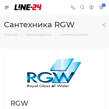
0
Сантехника RGW
—
—
Главная
Производители
Сантехника RGW
RGW