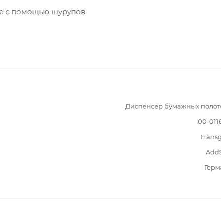
ие с помощью шурупов
Диспенсер бумажных полот
00-011
Hansg
AddS
Герм