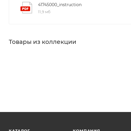
41745000_instruction
11,9 мб
Товары из коллекции
Крючки
Диспенсеры для гигиенических пакетов
М
Полотенцедержатели
Держатели для бумаги
Полки
Минимальная цена
Минимальна
1390.56
1940.00
В наличии
Реквизиты
Да
Аксессуар
Товар, 00-0
Реквизиты
Аксессуары для ванной,
Бренд
Товар, 00-01166103, 0.26
Hansgrohe