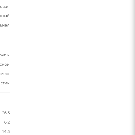
евая
нный
ьная
рупы
сной
 мест
астик
26.5
6.2
14.5