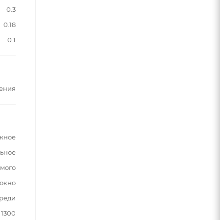
0.3
0.18
0.1
ения
жное
ьное
мого
 окно
реди
1300