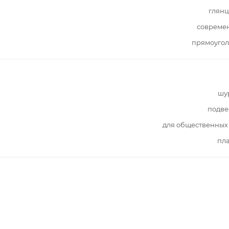
глянц
совреме
прямоугол
шу
подве
для общественных
пл