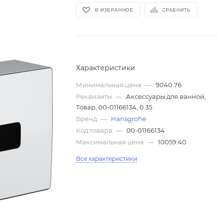
В ИЗБРАННОЕ
СРАВНИТЬ
Характеристики
Минимальная цена
—
9040.76
Реквизиты
—
Аксессуары для ванной,
Товар, 00-01166134, 0.35
Бренд
—
Hansgrohe
Код товара
—
00-01166134
Максимальная цена
—
10059.40
Все характеристики