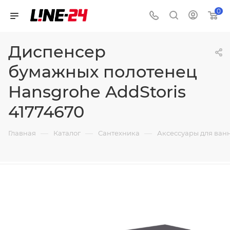
0
Диспенсер
бумажных полотенец
Hansgrohe AddStoris
41774670
—
—
—
Главная
Каталог
Сантехника
Аксессуары для ван