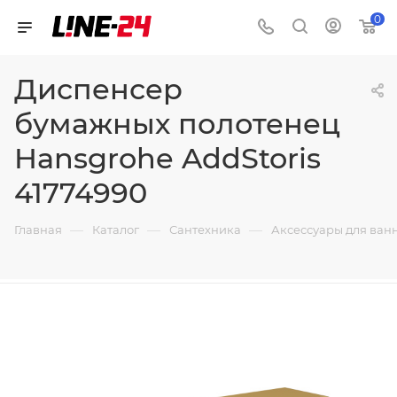
0
Диспенсер
бумажных полотенец
Hansgrohe AddStoris
41774990
—
—
—
Главная
Каталог
Сантехника
Аксессуары для ван