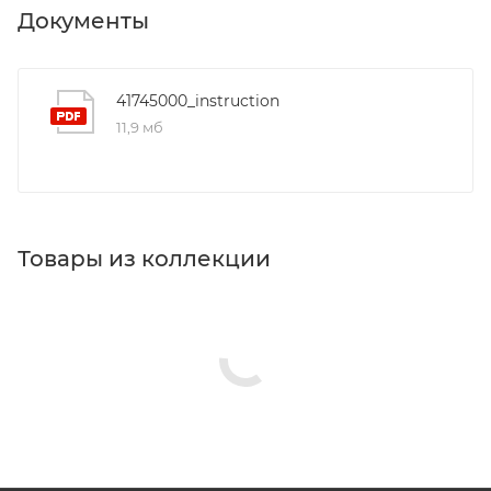
Документы
41745000_instruction
11,9 мб
Товары из коллекции
Крючки
Диспенсеры для гигиенических пакетов
Мыльницы
Держатели для запасных рулонов
Стаканы для ванной
Полотенцедержатели
Держатели для бумаги
Полки в ванную комнату
Минимальная цена