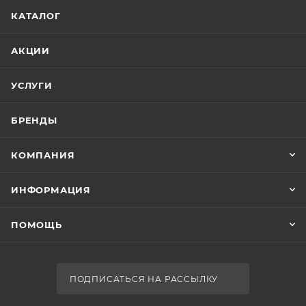
1390.56
В наличии
Да
Реквизиты
Аксессуары для ванной, Товар, 00-01166103,
0.26
Бренд
Hansgrohe
Код товара
00-01166103
Максимальная цена
1889.98
Серия
AddStoris
Страна
Германия
Крючок Hansgrohe AddStoris 41742000
Гарантия
Есть в наличии: 15
5 лет