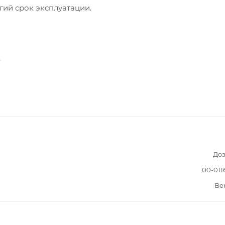
гий срок эксплуатации.
.
Доз
00-011
Be