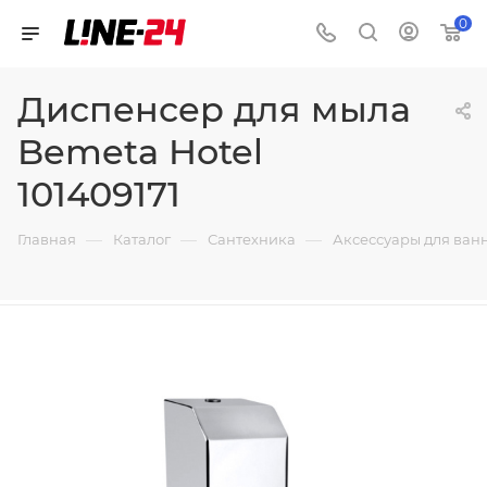
0
Диспенсер для мыла
Bemeta Hotel
101409171
—
—
—
Главная
Каталог
Сантехника
Аксессуары для ван