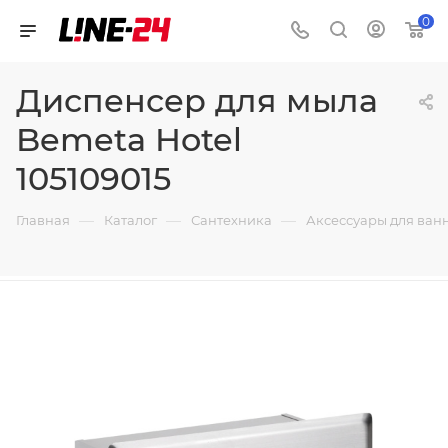
0
Диспенсер для мыла
Bemeta Hotel
105109015
—
—
—
Главная
Каталог
Сантехника
Аксессуары для ван