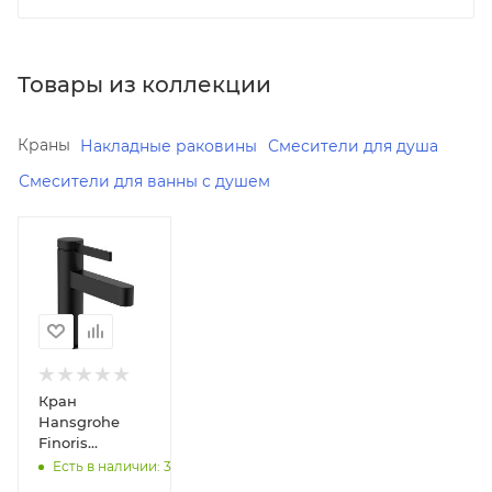
Товары из коллекции
Краны
Накладные раковины
Смесители для душа
Смесители для ванны с душем
Минимальная
цена
42670.00
В наличии
Да
Реквизиты
Кран
Смесители
Hansgrohe
общее,
Finoris
Товар,
76013670 для
Есть в наличии: 3
00-
раковины