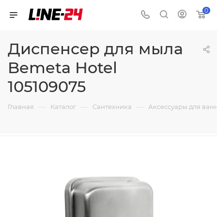
0
Диспенсер для мыла
Bemeta Hotel
105109075
—
—
—
Главная
Каталог
Сантехника
Аксессуары для ван