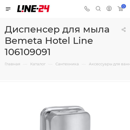
0
Диспенсер для мыла
Bemeta Hotel Line
106109091
—
—
—
Главная
Каталог
Сантехника
Аксессуары для ван