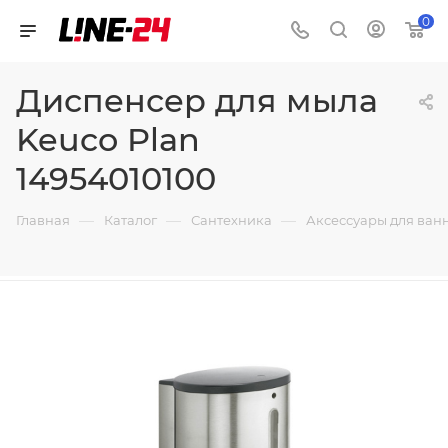
0
Диспенсер для мыла
Keuco Plan
14954010100
—
—
—
Главная
Каталог
Сантехника
Аксессуары для ван