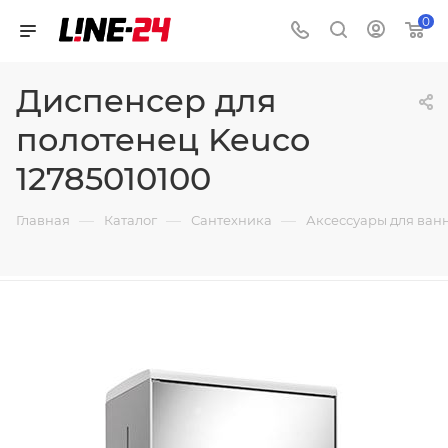
0
Диспенсер для
полотенец Keuco
12785010100
—
—
—
Главная
Каталог
Сантехника
Аксессуары для ван