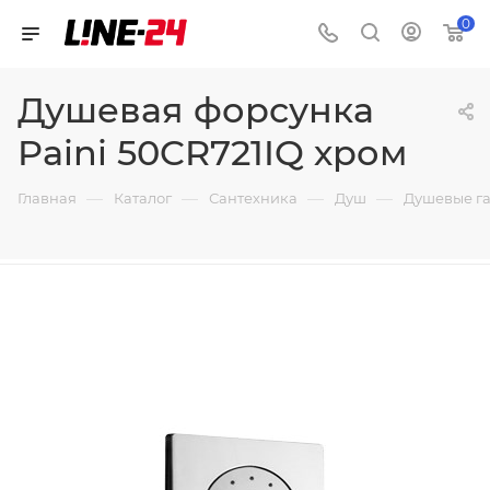
0
Душевая форсунка
Paini 50CR721IQ хром
—
—
—
—
Главная
Каталог
Сантехника
Душ
Душевые г