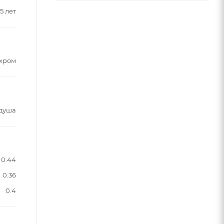
5 лет
хром
 душа
0.44
0.36
0.4