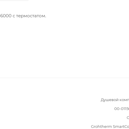
6000 с термостатом.
Душевой комп
00-011
G
Grohtherm SmartCo