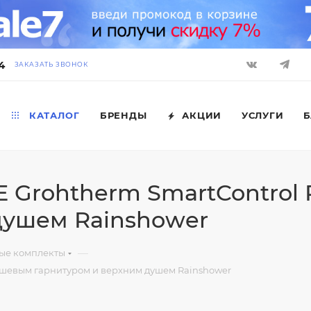
4
ЗАКАЗАТЬ ЗВОНОК
КАТАЛОГ
БРЕНДЫ
АКЦИИ
УСЛУГИ
Б
Grohtherm SmartControl 
душем Rainshower
—
ые комплекты
душевым гарнитуром и верхним душем Rainshower