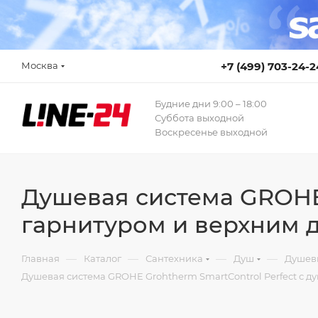
Москва
+7 (499) 703-24-2
Будние дни 9:00 – 18:00
Суббота выходной
Воскресенье выходной
Душевая система GROHE 
гарнитуром и верхним 
—
—
—
—
Главная
Каталог
Сантехника
Душ
Душев
Душевая система GROHE Grohtherm SmartControl Perfect с 