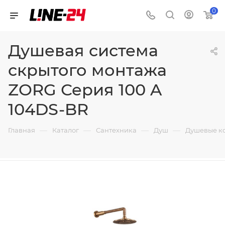
0
Душевая система
скрытого монтажа
ZORG Серия 100 A
104DS-BR
—
—
—
—
Главная
Каталог
Сантехника
Душ
Душевые к