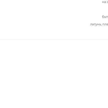
на 
быт
латунь, пл