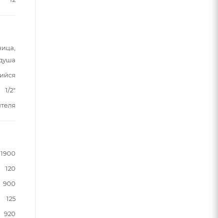
ница,
 душа
ийся
1/2"
ителя
1900
120
900
125
920