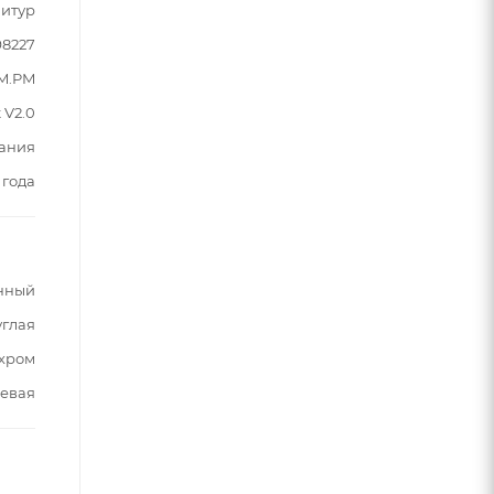
итур
8227
M.PM
t V2.0
ания
 года
нный
углая
хром
евая