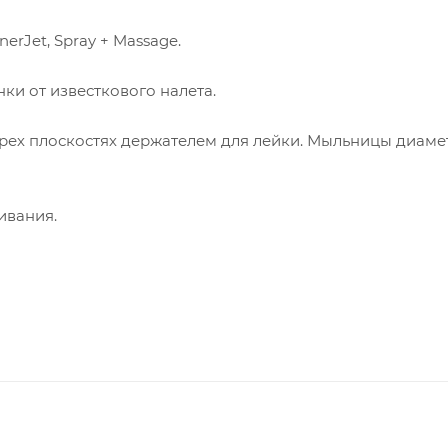
erJet, Spray + Massage.
ки от известкового налета.
рех плоскостях держателем для лейки. Мыльницы диамет
ивания.