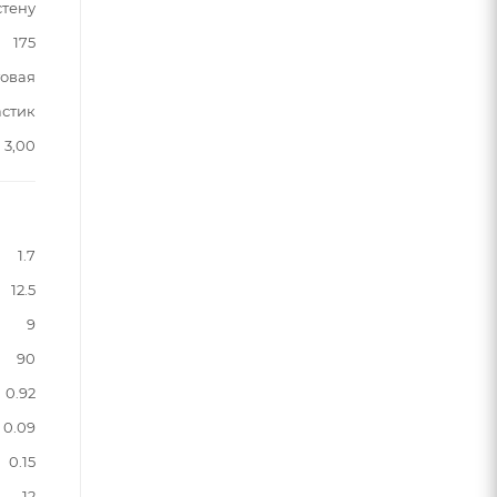
стену
175
овая
астик
3,00
1.7
12.5
9
90
0.92
0.09
0.15
12