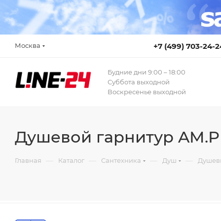
Москва
+7 (499) 703-24-2
Будние дни 9:00 – 18:00
Суббота выходной
Воскресенье выходной
Душевой гарнитур AM.PM
—
—
—
—
Главная
Каталог
Сантехника
Душ
Душев