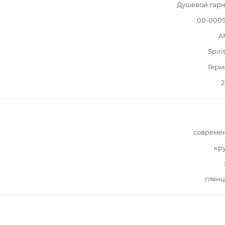
Душевой гарн
00-0009
A
Spiri
Герм
2
совреме
кр
глянц