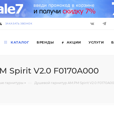
4
ЗАКАЗАТЬ ЗВОНОК
КАТАЛОГ
БРЕНДЫ
АКЦИИ
УСЛУГИ
Б
 Spirit V2.0 F0170A000
—
ые гарнитуры
Душевой гарнитур AM.PM Spirit V2.0 F0170A0