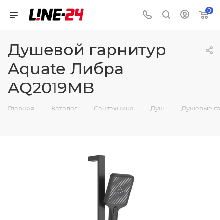
0
Душевой гарнитур
Aquate Либра
AQ2019MB
—
—
—
—
Главная
Каталог
Сантехника
Душ
Душевые г