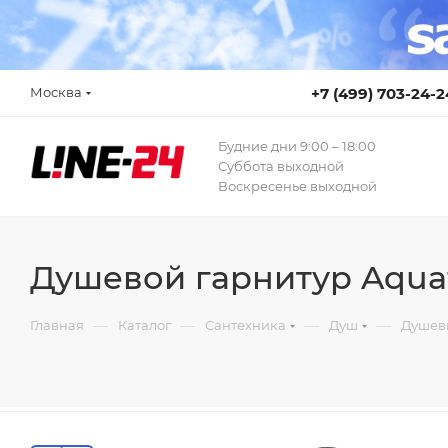
Москва
+7 (499) 703-24-2
Будние дни 9:00 – 18:00
Суббота выходной
Воскресенье выходной
Душевой гарнитур Aqua
—
—
—
—
Главная
Каталог
Сантехника
Душ
Душев