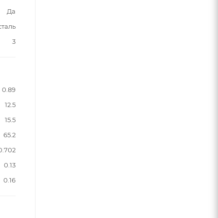
Да
сталь
3
0.89
12.5
15.5
65.2
0.702
0.13
0.16