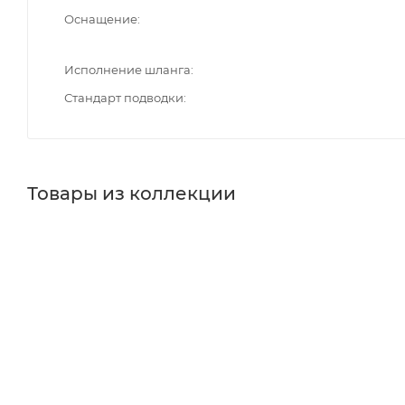
Оснащение
Исполнение шланга
Стандарт подводки
Товары из коллекции
Душевые лейки
Крючки
Душевые гарнитуры
Стака
Держатели для бумаги
Дозаторы
Минимальная цена
1209.57
Реквизиты
Душ, Товар, 00-012128130