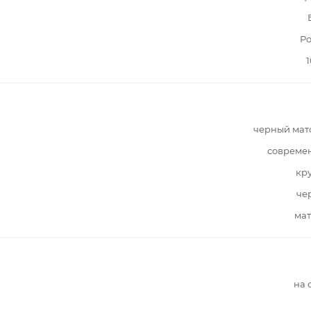
Ро
1
черный мат
совреме
кр
че
мат
на 