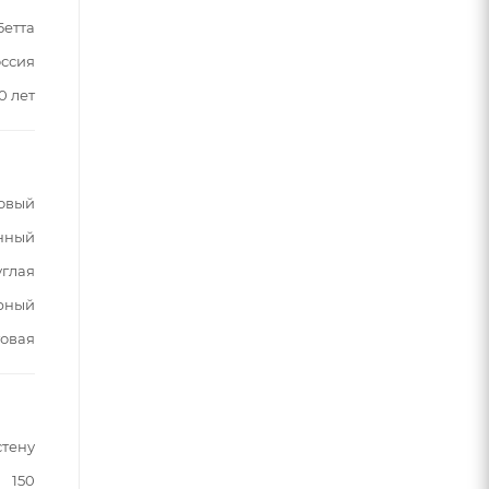
Бетта
ссия
0 лет
овый
нный
углая
рный
овая
стену
150