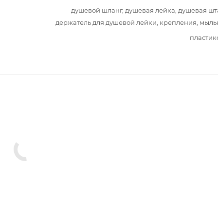
душевой шланг, душевая лейка, душевая шт
держатель для душевой лейки, крепления, мыл
пластик
ны для ванной
Мыльницы
Полотенцедержатели