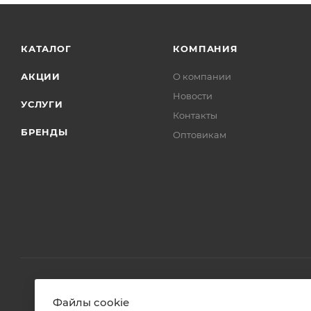
Бренд
Aquatek
Код товара
00-01212813
Максимальная цена
1936.00
Серия
Бетта
Страна
Россия
Гарантия
3 года
Тип товара
Душевая лейка
Стиль
классический
Цвет
Файлы cookie
хром