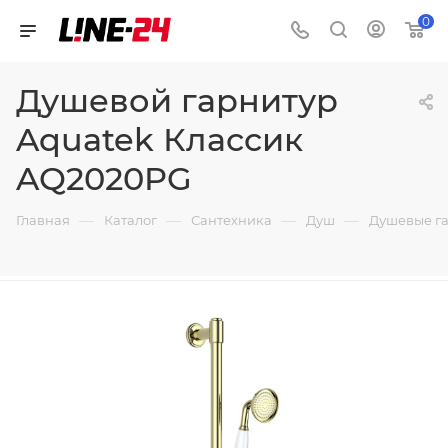
0
Душевой гарнитур
Aquatek Классик
AQ2020PG
—
—
—
—
Главная
Каталог
Сантехника
Душ
Душевые г